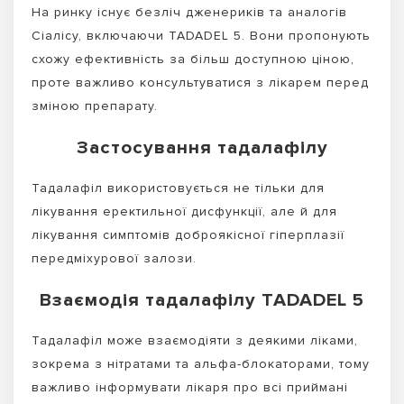
На ринку існує безліч дженериків та аналогів
Сіалісу, включаючи TADADEL 5. Вони пропонують
схожу ефективність за більш доступною ціною,
проте важливо консультуватися з лікарем перед
зміною препарату.
Застосування тадалафілу
Тадалафіл використовується не тільки для
лікування еректильної дисфункції, але й для
лікування симптомів доброякісної гіперплазії
передміхурової залози.
Взаємодія тадалафілу TADADEL 5
Тадалафіл може взаємодіяти з деякими ліками,
зокрема з нітратами та альфа-блокаторами, тому
важливо інформувати лікаря про всі приймані