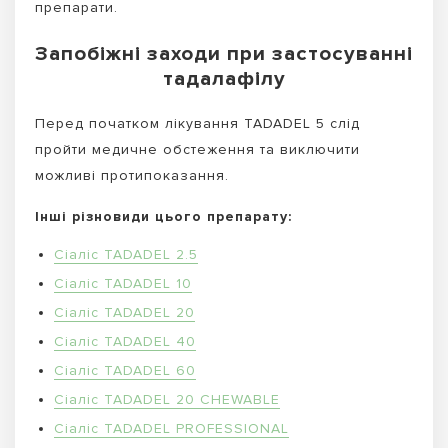
препарати.
Запобіжні заходи при застосуванні
тадалафілу
Перед початком лікування TADADEL 5 слід
пройти медичне обстеження та виключити
можливі протипоказання.
Інші різновиди цього препарату:
Сіаліс TADADEL 2.5
Сіаліс TADADEL 10
Сіаліс TADADEL 20
Сіаліс TADADEL 40
Сіаліс TADADEL 60
Сіаліс TADADEL 20 CHEWABLE
Сіаліс TADADEL PROFESSIONAL