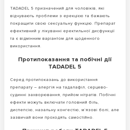
TADADEL 5 призначений для чоловіків, які
відчувають проблеми з ерекцією та бажають
покращити свою сексуальну функцію. Препарат
ефективний у лікуванні еректильної дисфункції
та є відмінним варіантом для щоденного
використання.
Протипоказання та побічні дії
TADADEL 5
Серед протипоказань до використання
препарату – алергія на тадалафіл, серцево-
судинні захворювання, прийом нітратів. Побічні
ефекти можуть включати головний біль,
диспепсію, назальну конгестію, м’язові болі, але
зазвичай вони проходять самостійно.