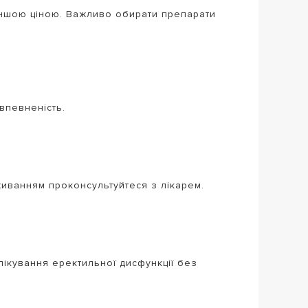
меншою ціною. Важливо обирати препарати
впевненість.
иванням проконсультуйтеся з лікарем.
лікування еректильної дисфункції без