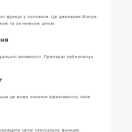
і
ї функції у чоловіків. Це дженерик Віагри
ркою та за нижчою ціною.
ння
уальної активності. Препарат забезпечує
г
ьки це може знизити ефективність ліків.
покращити свою сексуальну функцію.