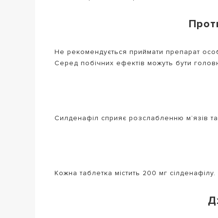
Прот
Не рекомендується приймати препарат осо
Серед побічних ефектів можуть бути головни
Силденафіл сприяє розслабленню м’язів та 
Кожна таблетка містить 200 мг сілденафілу
Д