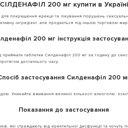
СІЛДЕНАФІЛ 200 мг купити в Україн
для покращення ерекції та лікування порушень сексуально
 активну інгредієнт, але продається під іншою торговою ма
лденафіл 200 мг інструкція застосува
д приймати таблетки Силденафіл 200 мг за годину до секс
протягом достатнього часу.
Спосіб застосування Силденафіл 200 м
дою. Уникайте вживання великої кількості алкоголю, оскіл
Показання до застосування
ів, які страждають від еректильної дисфункції та хочуть 