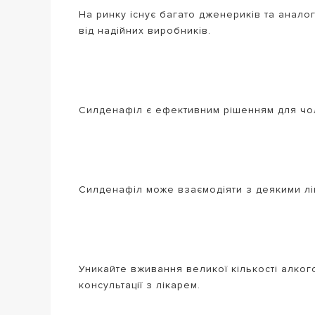
На ринку існує багато дженериків та анало
від надійних виробників.
Силденафіл є ефективним рішенням для чоло
Силденафіл може взаємодіяти з деякими лі
Уникайте вживання великої кількості алког
консультації з лікарем.