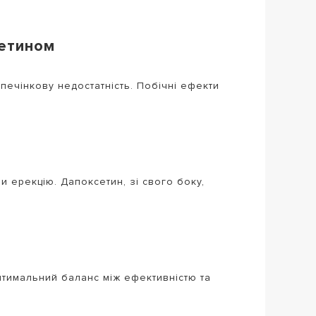
сетином
ечінкову недостатність. Побічні ефекти
м
 ерекцію. Дапоксетин, зі свого боку,
птимальний баланс між ефективністю та