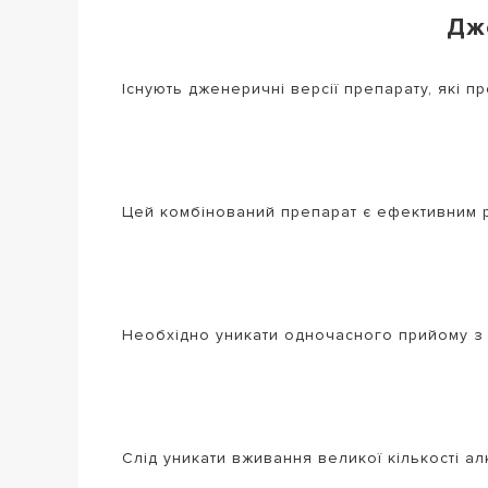
Дже
Існують дженеричні версії препарату, які п
Цей комбінований препарат є ефективним рі
Необхідно уникати одночасного прийому з н
Слід уникати вживання великої кількості а