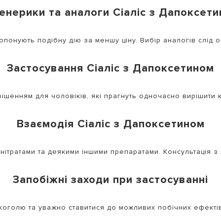
нерики та аналоги Сіаліс з Дапоксет
ропонують подібну дію за меншу ціну. Вибір аналогів слід 
Застосування Сіаліс з Дапоксетином
шенням для чоловіків, які прагнуть одночасно вирішити к
Взаємодія Сіаліс з Дапоксетином
ітратами та деякими іншими препаратами. Консультація з
Запобіжні заходи при застосуванні
лкоголю та уважно ставитися до можливих побічних ефектів