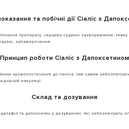
оказання та побічні дії Сіаліс з Дапок
оненти препарату, серцево-судинні захворювання, тяжку п
діарею, запаморочення.
Принцип роботи Сіаліс з Дапоксетино
ьшенню кровопостачання до пеніса, тим самим забезпечуючи
едчасній еякуляції.
Склад та дозування
далафіл та дапоксетин у дозуваннях, які забезпечують о