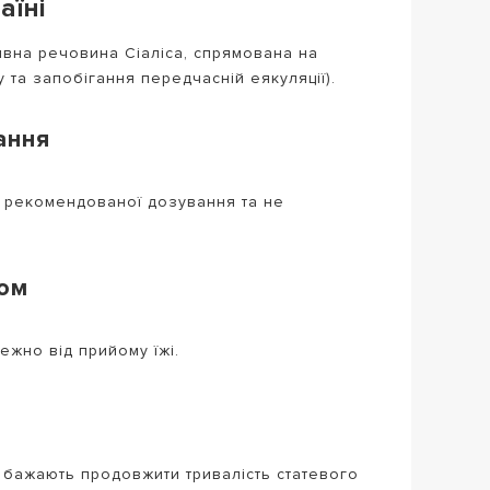
їні
тивна речовина Сіаліса, спрямована на
 та запобігання передчасній еякуляції).
ання
ь рекомендованої дозування та не
ном
ежно від прийому їжі.
ж бажають продовжити тривалість статевого