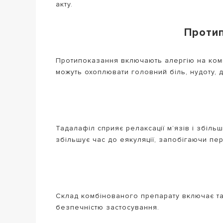
акту.
Протип
Протипоказання включають алергію на комп
можуть охоплювати головний біль, нудоту, 
Тадалафіл сприяє релаксації м’язів і збіл
збільшує час до еякуляції, запобігаючи пер
Склад комбінованого препарату включає та
безпечністю застосування.