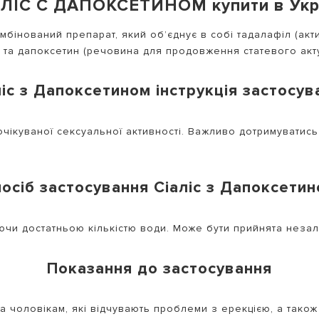
АЛІС С ДАПОКСЕТИНОМ купити в Укра
омбінований препарат, який об’єднує в собі тадалафіл (ак
) та дапоксетин (речовина для продовження статевого акту
ліс з Дапоксетином інструкція застосув
очікуваної сексуальної активності. Важливо дотримуватис
осіб застосування Сіаліс з Дапоксети
ючи достатньою кількістю води. Може бути прийнята незал
Показання до застосування
а чоловікам, які відчувають проблеми з ерекцією, а тако