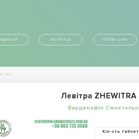
РОДУКЦІЯ
ІНСТРУКЦІЇ
ОПТОВІ ЦІНИ
FT 20
Левітра ZHEWITRA
Варденафіл Смоктальн
Кіл-сть табле