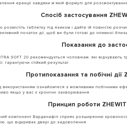
влення ерекції завдяки м’якій формулі для розсмоктуванн
Спосіб застосування ZHE
о розмістіть таблетку під язиком і дайте їй повністю роз
ективний початок дії, щоб ви були готові до інтимної близь
Показання до засто
TRA SOFT 20 рекомендується чоловікам, які відчувають т
ії, гарантуючи стійкий результат.
Протипоказання та побічні ді
 використанням ознайомтеся з можливими побічними ефек
иво якщо у вас є хронічні захворювання.
Принцип роботи ZHEWI
ний компонент Варденафіл сприяє розширенню кровоносн
ію, що відкриває двері до задоволення.