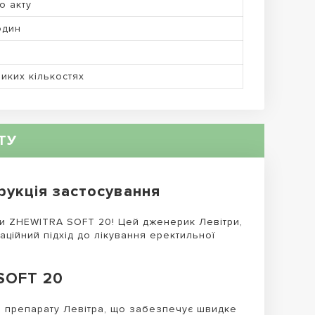
до акту
один
иких кількостях
ТУ
рукція застосування
ами ZHEWITRA SOFT 20! Цей дженерик Левітри,
аційний підхід до лікування еректильної
SOFT 20
 препарату Левітра, що забезпечує швидке