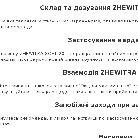
Склад та дозування ZHEWI
 м’яка таблетка містить 20 мг Варденафілу, оптимізовано
ння без води.
Застосування вард
нафіл у ZHEWITRA SOFT 20 є перевіреним і надійним інгр
нкцією, пропонуючи новий рівень зручності та ефективнос
Взаємодія ZHEWITRA
йте вживання алкоголю та жирної їжі для максимальної е
нсультуйтеся з лікарем щодо інших ліків, які ви приймаєте
Запобіжні заходи при з
муйтесь рекомендацій лікаря та інструкції по застосуван
ьтати.
Висновки