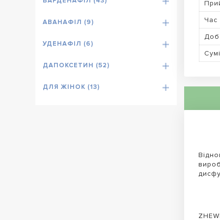
ВАРДЕНАФІЛ (43)
При
Час 
АВАНАФІЛ (9)
Доб
УДЕНАФІЛ (6)
Сумі
ДАПОКСЕТИН (52)
ДЛЯ ЖІНОК (13)
Відно
вироб
дисфу
ZHEWI