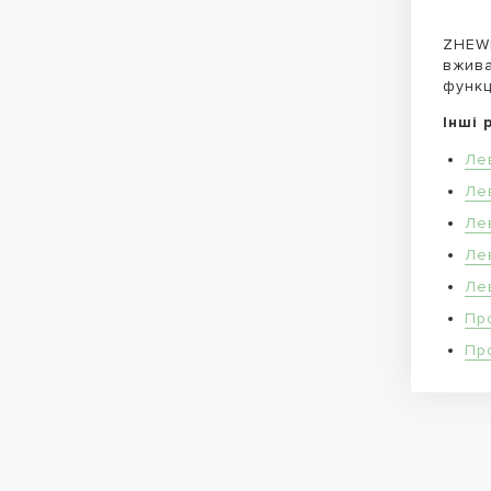
ZHEWI
вжива
функц
Інші 
Ле
Ле
Ле
Ле
Ле
Пр
Пр