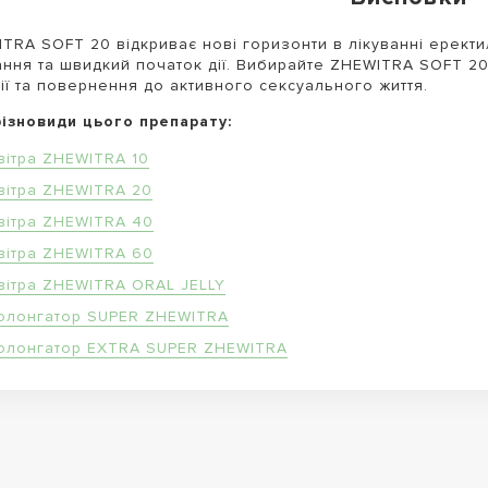
TRA SOFT 20 відкриває нові горизонти в лікуванні ерект
ння та швидкий початок дії. Вибирайте ZHEWITRA SOFT 20 
ії та повернення до активного сексуального життя.
різновиди цього препарату:
вітра ZHEWITRA 10
вітра ZHEWITRA 20
вітра ZHEWITRA 40
вітра ZHEWITRA 60
вітра ZHEWITRA ORAL JELLY
олонгатор SUPER ZHEWITRA
олонгатор EXTRA SUPER ZHEWITRA