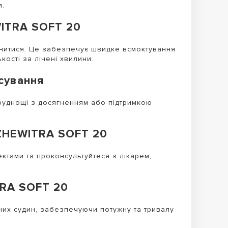
я.
WITRA SOFT 20
чинитися. Це забезпечує швидке всмоктування
кості за лічені хвилини.
сування
руднощі з досягненням або підтримкою
ї ZHEWITRA SOFT 20
тами та проконсультуйтеся з лікарем,
TRA SOFT 20
их судин, забезпечуючи потужну та тривалу