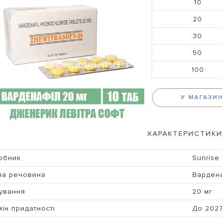
10
20
30
50
100
У МАГАЗИ
ХАРАКТЕРИСТИКИ
обник
Sunrise
ча речовина
Варден
ування
20 мг
ін придатності
До 202