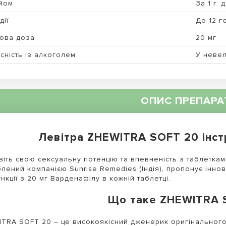
йом
За 1 г. 
дії
До 12 г
ова доза
20 мг
сність із алкоголем
У невел
ОПИС ПРЕПАРА
Левітра ZHEWITRA SOFT 20 інст
віть свою сексуальну потенцію та впевненість з таблетк
лений компанією Sunrise Remedies (Індія), пропонує іннов
нкції з 20 мг Варденафілу в кожній таблетці.
Що таке ZHEWITRA 
TRA SOFT 20 – це високоякісний дженерик оригінального