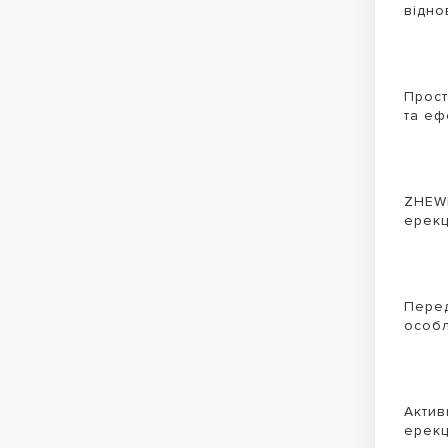
відно
Прост
та еф
ZHEWI
ерекц
Перед
особл
Актив
ерекц