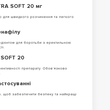
TRA SOFT 20 мг
го для швидкого розчинення та легкого
енафілу
едієнтом для боротьби з еректильною
ті.
 SOFT 20
фективності препарату. Обов’язково
.
астосуванні
ню, щоб забезпечити безпеку та найкращі