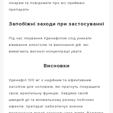
лікарем та повідомити про всі приймані
препарати.
Запобіжні заходи при застосуванні
Під час лікування Уденафілом слід уникати
вживання алкоголю та виконання дій, які
вимагають високої концентрації уваги.
Висновки
Уденафіл 100 мг є надійним та ефективним
засобом для чоловіків, які прагнуть покращити
свою еректильну функцію. Завдяки своїй
швидкій дії та мінімальному ризику побічних
ефектів, препарат забезпечує значне
покращення якості сексуального життя. Важливо