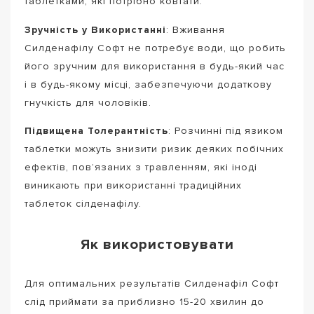
таблетками, які потрібно ковтати.
Зручність у Використанні
: Вживання
Силденафілу Софт не потребує води, що робить
його зручним для використання в будь-який час
і в будь-якому місці, забезпечуючи додаткову
гнучкість для чоловіків.
Підвищена Толерантність
: Розчинні під язиком
таблетки можуть знизити ризик деяких побічних
ефектів, пов’язаних з травленням, які іноді
виникають при використанні традиційних
таблеток сілденафілу.
Як використовувати
Для оптимальних результатів Силденафіл Софт
слід приймати за приблизно 15-20 хвилин до