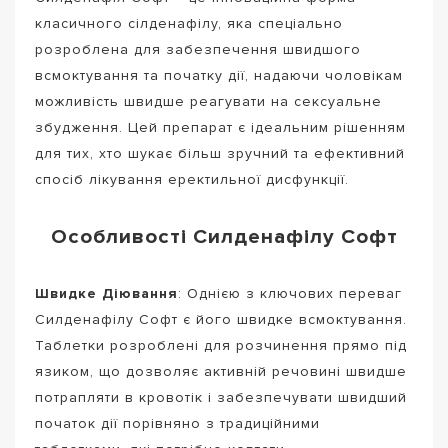
класичного сілденафілу, яка спеціально
розроблена для забезпечення швидшого
всмоктування та початку дії, надаючи чоловікам
можливість швидше реагувати на сексуальне
збудження. Цей препарат є ідеальним рішенням
для тих, хто шукає більш зручний та ефективний
спосіб лікування еректильної дисфункції.
Особливості Силденафілу Софт
Швидке Діювання
: Однією з ключових переваг
Силденафілу Софт є його швидке всмоктування.
Таблетки розроблені для розчинення прямо під
язиком, що дозволяє активній речовині швидше
потрапляти в кровотік і забезпечувати швидший
початок дії порівняно з традиційними