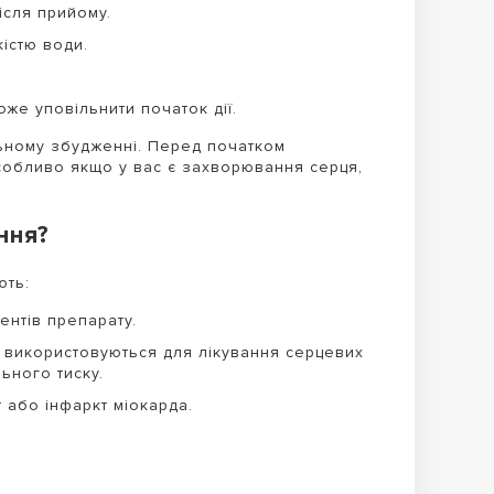
ісля прийому.
істю води.
же уповільнити початок дії.
ьному збудженні. Перед початком
собливо якщо у вас є захворювання серця,
ння?
ють:
ентів препарату.
що використовуються для лікування серцевих
ьного тиску.
 або інфаркт міокарда.