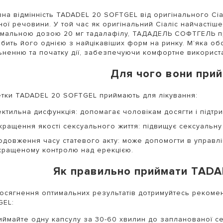
на відмінність TADADEL 20 SOFTGEL від оригінального Сіа
ної речовини. У той час як оригінальний Сіаліс найчастіш
мальною дозою 20 мг тадалафілу, ТАДАДЕЛЬ СОФТГЕЛЬ про
бить його однією з найцікавіших форм на ринку. М’яка о
ьненню та початку дії, забезпечуючи комфортне використ
Для чого вони при
тки TADADEL 20 SOFTGEL приймають для лікування:
ектильна дисфункція: допомагає чоловікам досягти і підтр
кращення якості сексуального життя: підвищує сексуальну 
одовження часу статевого акту: може допомогти в управл
кращеному контролю над ерекцією.
Як правильно приймати TADA
осягнення оптимальних результатів дотримуйтесь рекоме
GEL:
иймайте одну капсулу за 30-60 хвилин до запланованої се