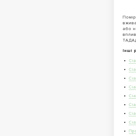
Помір
вжива
або н
вплив
ТАДАД
Інші 
Сіа
Сі
Сі
Сі
Сі
Сі
Сі
Сі
Пр