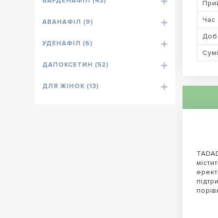
ВАРДЕНАФІЛ (43)
При
Час 
АВАНАФІЛ (9)
Доб
УДЕНАФІЛ (6)
Сумі
ДАПОКСЕТИН (52)
ДЛЯ ЖІНОК (13)
TADAD
місти
ерект
підтр
порів