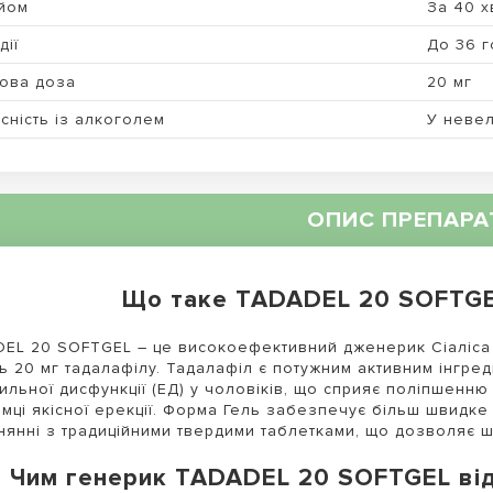
йом
За 40 х
дії
До 36 г
ова доза
20 мг
сність із алкоголем
У невел
ОПИС ПРЕПАРА
Що таке TADADEL 20 SOFTGEL
EL 20 SOFTGEL – це високоефективний дженерик Сіаліса 
ть 20 мг тадалафілу. Тадалафіл є потужним активним інгред
ильної дисфункції (ЕД) у чоловіків, що сприяє поліпшенню
имці якісної ерекції. Форма Гель забезпечує більш швидке
нянні з традиційними твердими таблетками, що дозволяє 
Чим генерик TADADEL 20 SOFTGEL відр