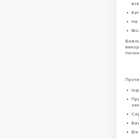
вс
Кап
Не
Мо
Важли
викор
печін
Проти
Ін
Пр
за
Се
Ва
Вік