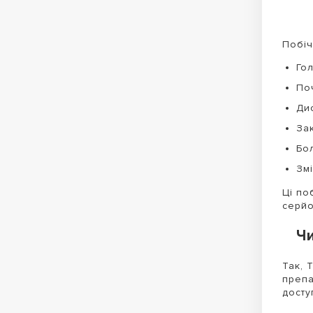
Побіч
Го
По
Дис
За
Бол
Змі
Ці по
серйо
Ч
Так, 
препа
досту