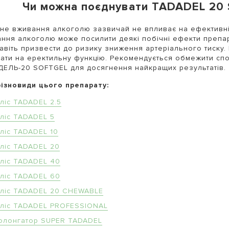
Чи можна поєднувати TADADEL 20 
не вживання алкоголю зазвичай не впливає на ефективні
ння алкоголю може посилити деякі побічні ефекти препара
авіть призвести до ризику зниження артеріального тиску.
ати на еректильну функцію. Рекомендується обмежити сп
ЕЛЬ-20 SOFTGEL для досягнення найкращих результатів.
різновиди цього препарату:
ліс TADADEL 2.5
аліс TADADEL 5
аліс TADADEL 10
аліс TADADEL 20
аліс TADADEL 40
аліс TADADEL 60
аліс TADADEL 20 CHEWABLE
аліс TADADEL PROFESSIONAL
олонгатор SUPER TADADEL