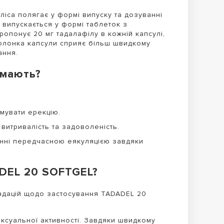
ліса полягає у формі випуску та дозуванні
е випускається у формі таблеток з
понує 20 мг тадалафілу в кожній капсулі,
болонка капсули сприяє більш швидкому
ання.
ймають?
имувати ерекцію.
витривалість та задоволеність.
інні передчасною еякуляцією завдяки
DEL 20 SOFTGEL?
ндацій щодо застосування TADADEL 20
ксуальної активності. Завдяки швидкому