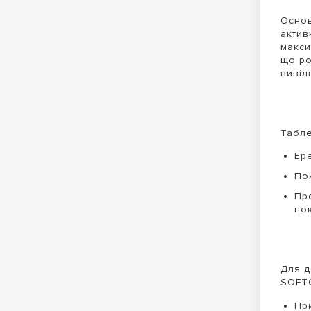
Основ
актив
макси
що ро
вивіл
Табле
Ер
По
Пр
по
Для д
SOFT
Пр