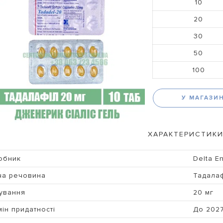
10
20
30
50
100
У МАГАЗИ
ХАРАКТЕРИСТИКИ
обник
Delta En
ча речовина
Тадалаф
ування
20 мг
ін придатності
До 202