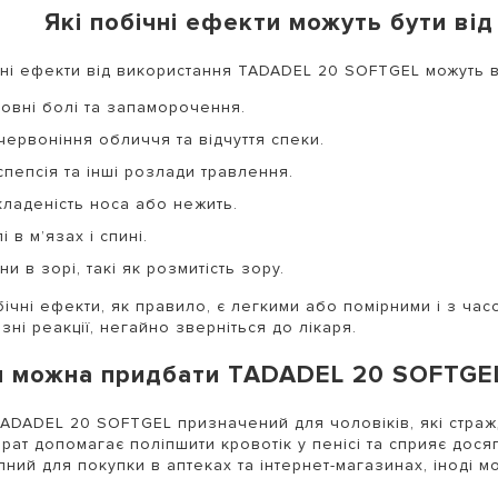
Які побічні ефекти можуть бути в
ні ефекти від використання TADADEL 20 SOFTGEL можуть 
ловні болі та запаморочення.
червоніння обличчя та відчуття спеки.
пепсія та інші розлади травлення.
кладеність носа або нежить.
і в м’язах і спині.
ни в зорі, такі як розмитість зору.
бічні ефекти, як правило, є легкими або помірними і з ча
зні реакції, негайно зверніться до лікаря.
и можна придбати TADADEL 20 SOFTGEL
TADADEL 20 SOFTGEL призначений для чоловіків, які стра
рат допомагає поліпшити кровотік у пенісі та сприяє дося
пний для покупки в аптеках та інтернет-магазинах, іноді м