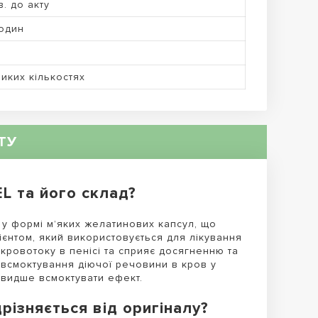
в. до акту
один
иких кількостях
ТУ
 та його склад?
у формі м’яких желатинових капсул, що
ієнтом, який використовується для лікування
 кровотоку в пенісі та сприяє досягненню та
 всмоктування діючої речовини в кров у
швидше всмоктувати ефект.
ізняється від оригіналу?