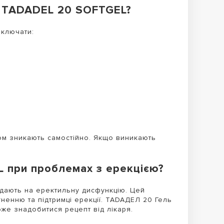
ід TADADEL 20 SOFTGEL?
включати:
сом зникають самостійно. Якщо виникають
 при проблемах з ерекцією?
ждають на еректильну дисфункцію. Цей
гненню та підтримці ерекції. TADAДЕЛ 20 Гель
оже знадобитися рецепт від лікаря.