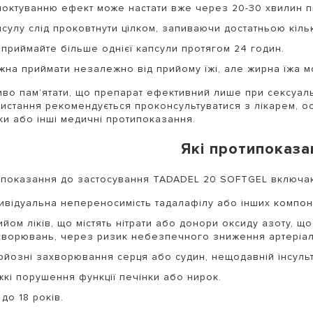
моктуванню ефект може настати вже через 20-30 хвилин п
сулу слід проковтнути цілком, запиваючи достатньою кільк
 приймайте більше однієї капсули протягом 24 годин.
жна приймати незалежно від прийому їжі, але жирна їжа мо
во пам’ятати, що препарат ефективний лише при сексуал
истання рекомендується проконсультуватися з лікарем, о
ки або інші медичні протипоказання.
Які протипоказа
показання до застосування TADADEL 20 SOFTGEL включа
дивідуальна непереносимість тадалафілу або інших компон
ийом ліків, що містять нітрати або донори оксиду азоту, 
хворювань, через ризик небезпечного зниження артеріал
рйозні захворювання серця або судин, нещодавній інсульт
жкі порушення функції печінки або нирок.
 до 18 років.