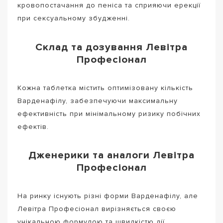
кровопостачання до пеніса та сприяючи ерекції
при сексуальному збудженні.
Склад та дозування Левітра
Професіонал
Кожна таблетка містить оптимізовану кількість
Варденафілу, забезпечуючи максимальну
ефективність при мінімальному ризику побічних
ефектів.
Дженерики та аналоги Левітра
Професіонал
На ринку існують різні форми Варденафілу, але
Левітра Професіонал вирізняється своєю
унікальною формулою та швидкістю дії.