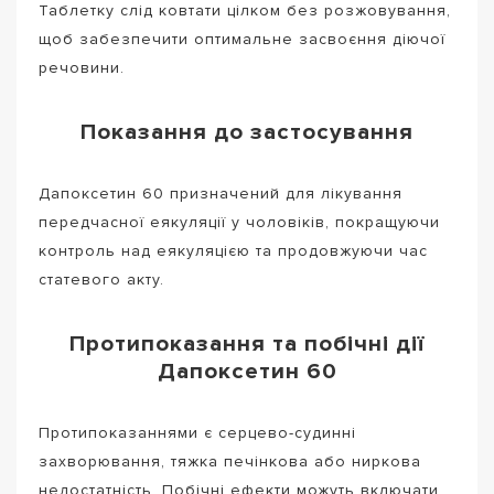
Таблетку слід ковтати цілком без розжовування,
щоб забезпечити оптимальне засвоєння діючої
речовини.
Показання до застосування
Дапоксетин 60 призначений для лікування
передчасної еякуляції у чоловіків, покращуючи
контроль над еякуляцією та продовжуючи час
статевого акту.
Протипоказання та побічні дії
Дапоксетин 60
Протипоказаннями є серцево-судинні
захворювання, тяжка печінкова або ниркова
недостатність. Побічні ефекти можуть включати