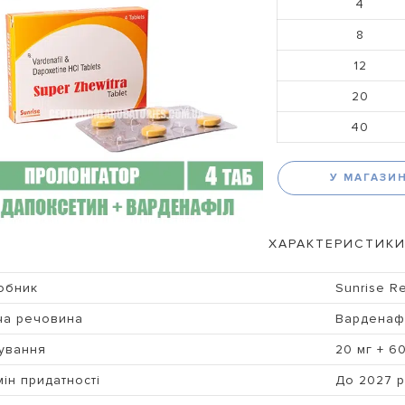
4
8
12
20
40
У МАГАЗИ
ХАРАКТЕРИСТИКИ
обник
Sunrise R
ча речовина
Варденаф
ування
20 мг + 6
ін придатності
До 2027 