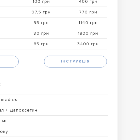
100 грн
400 грн
97,5 грн
776 грн
95 грн
1140 грн
90 грн
1800 грн
85 грн
3400 грн
Н
ІНСТРУКЦІЯ
:
emedies
іл + Дапоксетин
0 мг
року