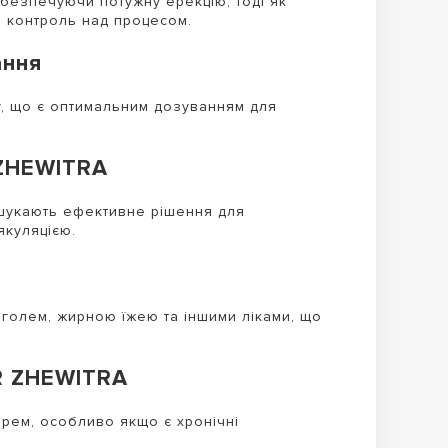
безпечуючи потужну ерекцію, тоді як
и контроль над процесом.
ання
у, що є оптимальним дозуванням для
 ZHEWITRA
 шукають ефективне рішення для
куляцією.
голем, жирною їжею та іншими ліками, що
R ZHEWITRA
арем, особливо якщо є хронічні