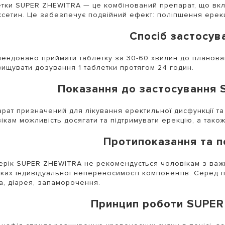
тки SUPER ZHEWITRA — це комбінований препарат, що вкл
сетин. Це забезпечує подвійний ефект: поліпшення ерекц
Спосіб застосув
ендовано приймати таблетку за 30-60 хвилин до планован
ищувати дозування 1 таблетки протягом 24 годин.
Показання до застосування
рат призначений для лікування еректильної дисфункції та
ікам можливість досягати та підтримувати ерекцію, а також
Протипоказання та по
рік SUPER ZHEWITRA не рекомендується чоловікам з важ
ках індивідуальної непереносимості компонентів. Серед п
а, діарея, запаморочення.
Принцип роботи SUPE