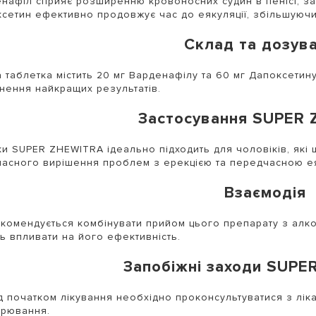
нафіл сприяє розширенню кровоносних судин в пенісі, за
сетин ефективно продовжує час до еякуляції, збільшуюч
Склад та дозув
 таблетка містить 20 мг Варденафілу та 60 мг Дапоксетин
нення найкращих результатів.
Застосування SUPER
ки SUPER ZHEWITRA ідеально підходить для чоловіків, які
асного вирішення проблем з ерекцією та передчасною ея
Взаємодія
комендується комбінувати прийом цього препарату з алко
ь впливати на його ефективність.
Запобіжні заходи SUPE
 початком лікування необхідно проконсультуватися з лік
орювання.