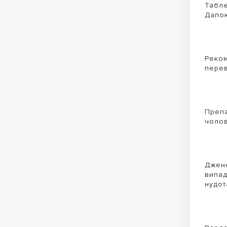
Табле
Дапок
Реком
перев
Препа
чолов
Джене
випад
нудот