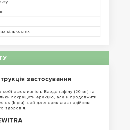
акту
ин
а
их кількостях
ТУ
трукція застосування
собі ефективність Варденафілу (20 мг) та
тільки покращити ерекцію, але й продовжити
dies (Індія), цей дженерик стає надійним
о здоров’я.
EWITRA