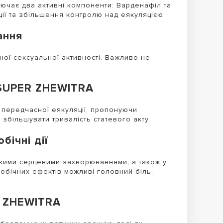
ючає два активні компоненти: Варденафіл та
ії та збільшення контролю над еякуляцією.
ання
ої сексуальної активності. Важливо не
 SUPER ZHEWITRA
 передчасної еякуляції, пропонуючи
 збільшувати тривалість статевого акту.
бічні дії
кими серцевими захворюваннями, а також у
обічних ефектів можливі головний біль,
R ZHEWITRA