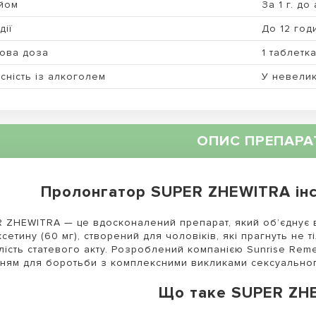
йом
За 1 г. до 
дії
До 12 год
ова доза
1 таблетк
сність із алкоголем
У невелик
ОПИС ПРЕПАРА
Пролонгатор SUPER ZHEWITRA інс
 ZHEWITRA — це вдосконалений препарат, який об’єднує в 
сетину (60 мг), створений для чоловіків, які прагнуть не 
лість статевого акту. Розроблений компанією Sunrise Reme
ням для боротьби з комплексними викликами сексуальног
Що таке SUPER ZH