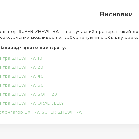
Висновки
нгатор SUPER ZHEWITRA — це сучасний препарат, який до
 сексуальних можливостях, забезпечуючи стабільну ерекці
різновиди цього препарату:
вітра ZHEWITRA 10
вітра ZHEWITRA 20
вітра ZHEWITRA 40
вітра ZHEWITRA 60
вітра ZHEWITRA SOFT 20
вітра ZHEWITRA ORAL JELLY
олонгатор EXTRA SUPER ZHEWITRA