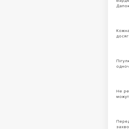
Варде
Дапок
Кожна
досяг
Пігул
одноч
Не ре
можут
Перед
захв