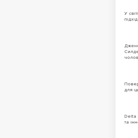
У сві
підхі
Джене
Силде
чолов
Повер
для ц
Delta
та ін