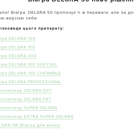
алог Віагра, DELGRA 50 пропонує ті ж переваги, але за до
ю версією себе.
різновиди цього препарату:
агра DELGRA 100
агра DELGRA 150
агра DELGRA 200
агра DELGRA 100 SOFTGEL
агра DELGRA 100 CHEWABLE
агра DELGRA PROFESSIONAL
олонгатор DELGRA DXT
олонгатор DELGRA FXT
олонгатор SUPER DELGRA
олонгатор EXTRA SUPER DELGRA
LGRA FM (Віагра для жінок)