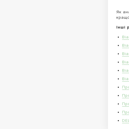
Як ан
кращо
Інші 
Ві
Ві
Ві
Ві
Ві
Ві
Пр
Пр
Пр
Пр
DE