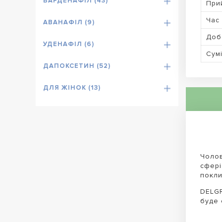
ВАРДЕНАФІЛ (43)
При
Час 
АВАНАФІЛ (9)
Доб
УДЕНАФІЛ (6)
Сумі
ДАПОКСЕТИН (52)
ДЛЯ ЖІНОК (13)
Чолов
сфері
покли
DELGR
буде 