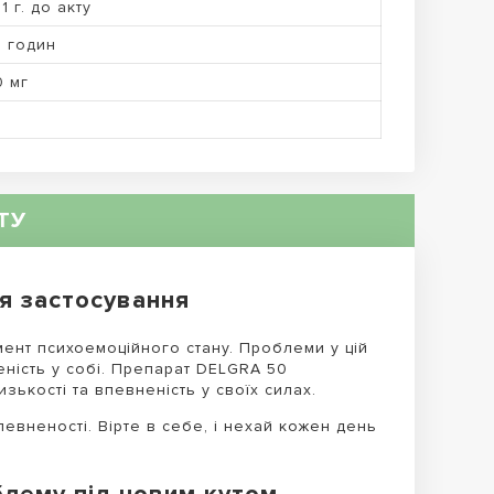
1 г. до акту
6 годин
0 мг
ТУ
ія застосування
мент психоемоційного стану. Проблеми у цій
еність у собі. Препарат DELGRA 50
зькості та впевненість у своїх силах.
евненості. Вірте в себе, і нехай кожен день