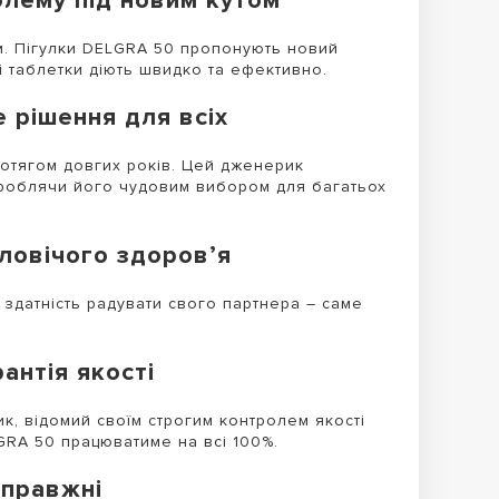
блему під новим кутом
ем. Пігулки DELGRA 50 пропонують новий
ці таблетки діють швидко та ефективно.
 рішення для всіх
ротягом довгих років. Цей дженерик
ь, роблячи його чудовим вибором для багатьох
оловічого здоров’я
а здатність радувати свого партнера – саме
антія якості
ник, відомий своїм строгим контролем якості
GRA 50 працюватиме на всі 100%.
справжні