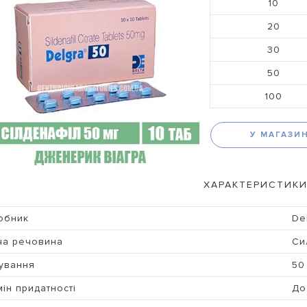
10
20
30
50
100
У МАГАЗИ
ХАРАКТЕРИСТИКИ
обник
De
ча речовина
Си
ування
50
ін придатності
До