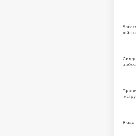
Багат
дійсн
Силде
забез
Прави
інстр
Якщо 