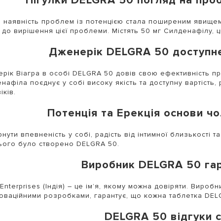
Пігулки DELGRA 50 погляд на про
ті наявність проблем із потенцією стала поширеним явищ
д до вирішення цієї проблеми. Містять 50 мг Силденафілу, 
Дженерік DELGRA 50 доступне
рік Віагра в особі DELGRA 50 довів свою ефективність п
нафіла поєднує у собі високу якість та доступну вартіст
іків.
Потенція та Ерекція основи ч
нути впевненість у собі, радість від інтимної близькості т
ього було створено DELGRA 50.
Виробник DELGRA 50 гар
 Enterprises (Індія) – це ім’я, якому можна довіряти. Вироб
новаційними розробками, гарантує, що кожна таблетка DEL
DELGRA 50 відгуки 