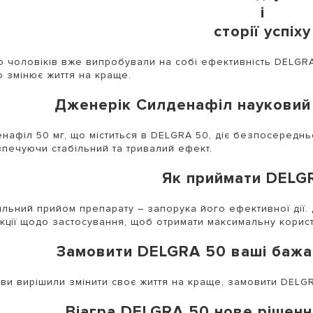
і
сторії успіху
о чоловіків вже випробували на собі ефективність DELGRA
о змінює життя на краще.
Дженерік Силденафіл науковий 
нафіл 50 мг, що міститься в DELGRA 50, діє безпосередн
печуючи стабільний та тривалий ефект.
Як приймати DELG
льний прийом препарату – запорука його ефективної дії. 
укції щодо застосування, щоб отримати максимальну корист
Замовити DELGRA 50 ваші бажа
ви вирішили змінити своє життя на краще, замовити DELG
Віагра DELGRA 50 нове рішенн