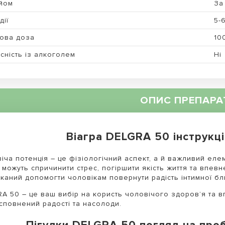
йом
За 
дії
5-
ова доза
10
сність із алкоголем
Ні
ОПИС ПРЕПАРА
Віагра DELGRA 50 інструкц
іча потенція – це фізіологічний аспект, а й важливий еле
 можуть спричинити стрес, погіршити якість життя та впевн
каний допомогти чоловікам повернути радість інтимної бли
A 50 – це ваш вибір на користь чоловічого здоров’я та вп
сповнений радості та насолоди.