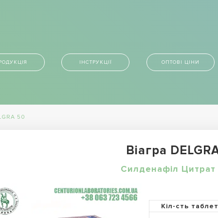
РОДУКЦІЯ
ІНСТРУКЦІЇ
ОПТОВІ ЦІНИ
LGRA 50
Віагра DELGR
Силденафіл Цитрат 
Кіл-сть табле