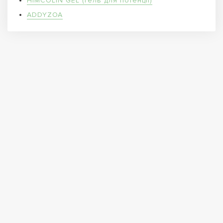
HIMCOLIN GEL (Гель для потенції)
ADDYZOA