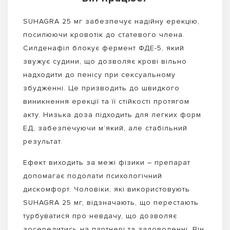
SUHAGRA 25 мг забезпечує надійну ерекцію,
посилюючи кровотік до статевого члена.
Силденафіл блокує фермент ФДЕ-5, який
звужує судини, що дозволяє крові вільно
надходити до пенісу при сексуальному
збудженні. Це призводить до швидкого
виникнення ерекції та її стійкості протягом
акту. Низька доза підходить для легких форм
ЕД, забезпечуючи м’який, але стабільний
результат.
Ефект виходить за межі фізики – препарат
допомагає подолати психологічний
дискомфорт. Чоловіки, які використовують
SUHAGRA 25 мг, відзначають, що перестають
турбуватися про невдачу, що дозволяє
зосередитись на партнері та задоволенні. Він