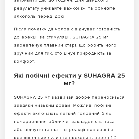
затримати дію до години. Для швидкого
результату уникайте важкої їжі та обмежте
алкоголь перед їдою.
Після початку дії чоловік відчуває готовність
до ерекції за стимуляції. SUHAGRA 25 мг
забезпечує плавний старт, що робить його
зручним для тих, хто цінує природність та
комфорт.
Які побічні ефекти у SUHAGRA 25
мг?
SUHAGRA 25 мг зазвичай добре переноситься
завдяки низьким дозам. Можливі побічні
ефекти включають легкий головний біль,
почервоніння обличчя, закладеність носа
або відчуття тепла – ці реакції пов’язані з
розширенням судин та проходять через 1-2