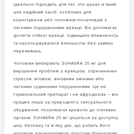
ідеально підходить для тих, хто шукає м’який,
але надійний засіб, особливо для
користувачів або чоловіків-початківців з
легкими порушеннями ерекції. Він допомагає
досягти стійкої ерекції, підвищити впевненість
та насолоджуватися близькістю без зайвих
переживань.
Чоловіки вибирають SUHAGRA 25 мг для
вирішення проблем з ерекцією, спричинених
стресом, втомою, віковими змінами або
легкими судинними порушеннями. Це не
гормональний препарат і не афродизіак – він
працює лише за природного сексуального
збудження, посилюючи кровотік до статевих
органів. SUHAGRA 25 мг цінується за доступну
ціну, безпеку та м’яку дію, що робить його
чудовою альтернативою дорогим брендовим