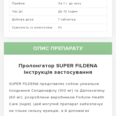
Прийом
За 1 г. до акту
Час дії
До 12 годин
Добова доза
1 таблетка
Сумісність із алкоголем
Ні
ОПИС ПРЕПАРАТУ
Пролонгатор SUPER FILDENA
інструкція застосування
SUPER FILDENA представляє собою унікальне
поєднання Силденафілу (100 мг) та Дапоксетину
(60 мг), розроблене виробником Fortune Health
Care (Індія). Цей могутній препарат забезпечує
не тільки сильну ерекцію, а й допомагає