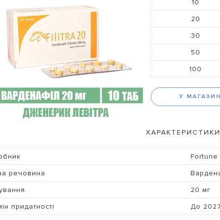
10
20
30
50
100
У МАГАЗИ
ХАРАКТЕРИСТИКИ
обник
Fortune
ча речовина
Варден
ування
20 мг
ін придатності
До 202