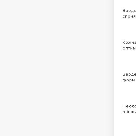
Варде
сприя
Кожна
оптим
Варде
форм 
Необх
з інш