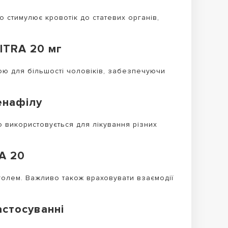
о стимулює кровотік до статевих органів,
LITRA 20 мг
ою для більшості чоловіків, забезпечуючи
енафілу
 використовується для лікування різних
RA 20
голем. Важливо також враховувати взаємодії
астосуванні