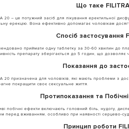
Що таке FILITR
RA 20 – це потужний засіб для лікування еректильної дисф
льну ерекцію. Вона ефективно допомагає чоловікам досяг
Спосіб застосування F
ендовано приймати одну таблетку за 30-60 хвилин до пла
ивність препарату зберігається до 5 годин, що дозволяє ч
Показання до засто
RA 20 призначена для чоловіків, які мають проблеми з дос
рагне покращити своє сексуальне життя.
Протипоказання та Побічні 
ві побічні ефекти включають головний біль, нудоту, дисп
ем перед вживанням, особливо при наявності серцево-су
Принцип роботи FIL