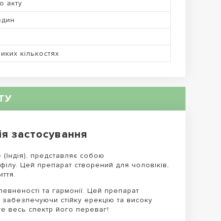
до акту
один
иких кількостях
ТУ
ія застосування
 (Індія), представляє собою
ілу. Цей препарат створений для чоловіків,
иття.
евненості та гармонії. Цей препарат
 забезпечуючи стійку ерекцію та високу
йте весь спектр його переваг!