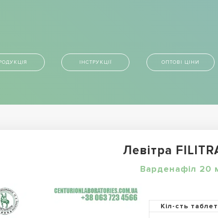
РОДУКЦІЯ
ІНСТРУКЦІЇ
ОПТОВІ ЦІНИ
Левітра FILITR
Варденафіл 20 
Кіл-сть табле