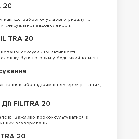
A 20
ункції, що забезпечує довготривалу та
ти сексуальної задоволеності.
ILITRA 20
нованої сексуальної активності.
оловіку бути готовим у будь-який момент.
сування
ягненням або підтриманням ерекції, та тих,
Дії FILITRA 20
епсію. Важливо проконсультуватися з
динних захворювань.
ITRA 20