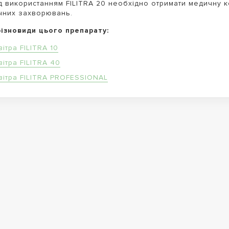
 використанням FILITRA 20 необхідно отримати медичну к
чних захворювань.
різновиди цього препарату:
ітра FILITRA 10
ітра FILITRA 40
вітра FILITRA PROFESSIONAL