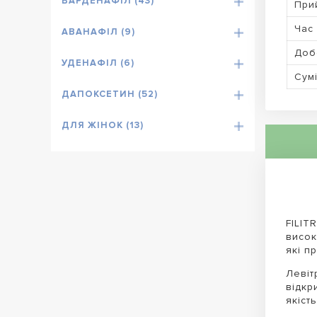
ВАРДЕНАФІЛ (43)
При
Час 
АВАНАФІЛ (9)
Доб
УДЕНАФІЛ (6)
Сумі
ДАПОКСЕТИН (52)
ДЛЯ ЖІНОК (13)
FILIT
висок
які п
Левіт
відкр
якіст