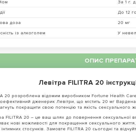
йом
За 1 г. 
дії
До 12 г
ова доза
20 мг
сність із алкоголем
У невел
ОПИС ПРЕПАРА
Левітра FILITRA 20 інструкц
RA 20 розроблена відомим виробником Fortune Health Care
оефективний дженерик Левітри, що містить 20 мг Варденаф
рагнуть покращити свою потенцію та якість сексуального ж
ра FILITRA 20 – це ваш шлях до повернення сексуальної вп
иває нові можливості для покращення сексуального життя,
ь інтимних стосунків. Замовте FILITRA 20 сьогодні та відчу