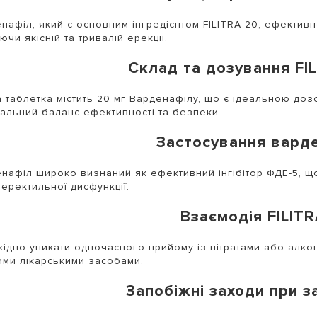
нафіл, який є основним інгредієнтом FILITRA 20, ефективн
ючи якісній та тривалій ерекції.
Склад та дозування FI
 таблетка містить 20 мг Варденафілу, що є ідеальною доз
альний баланс ефективності та безпеки.
Застосування вард
нафіл широко визнаний як ефективний інгібітор ФДЕ-5, що
еректильної дисфункції.
Взаємодія FILIT
ідно уникати одночасного прийому із нітратами або алко
ими лікарськими засобами.
Запобіжні заходи при з