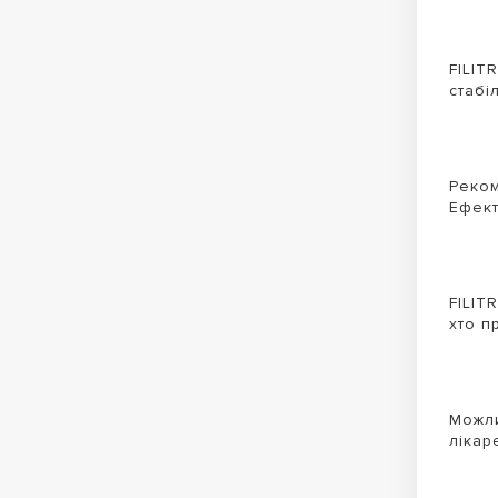
FILIT
стабі
Реком
Ефект
FILIT
хто п
Можли
лікар